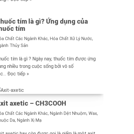
huốc tím là gì? Ứng dụng của
huốc tím
óa Chất Các Ngành Khác
,
Hóa Chất Xử Lý Nước
,
gành Thủy Sản
huốc tím là gì ? Ngày nay, thuốc tím được ứng
ụng nhiều trong cuộc sống bởi vô số
ác…
Đọc tiếp »
xit axetic – CH3COOH
óa Chất Các Ngành Khác
,
Ngành Dệt Nhuộm, Wax,
huộc Da
,
Ngành Xị Mạ
it axetic hay còn được gọi là giấm là một axit