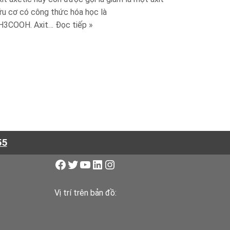
ữu cơ có công thức hóa học là
H3COOH. Axit…
Đọc tiếp »
55
Vị trí trên bản đồ: