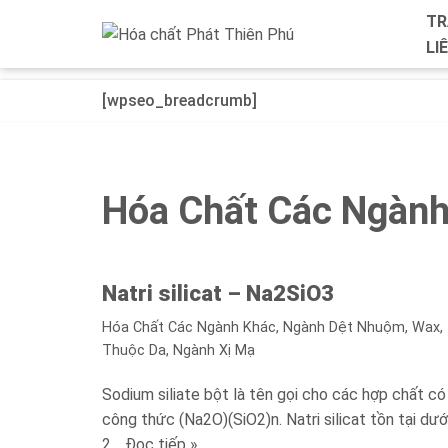
TR
LI
Chuyển
tới
[wpseo_breadcrumb]
nội
dung
Hóa Chất Các Ngành
Natri silicat – Na2SiO3
Hóa Chất Các Ngành Khác
,
Ngành Dệt Nhuộm, Wax,
Thuộc Da
,
Ngành Xị Mạ
Sodium siliate bột là tên gọi cho các hợp chất có
công thức (Na2O)(SiO2)n. Natri silicat tồn tại dướ
2…
Đọc tiếp »