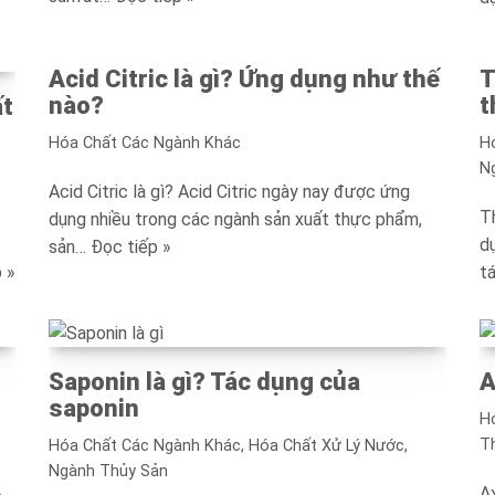
Acid Citric là gì? Ứng dụng như thế
T
nào?
t
ất
Hóa Chất Các Ngành Khác
H
N
Acid Citric là gì? Acid Citric ngày nay được ứng
T
dụng nhiều trong các ngành sản xuất thực phẩm,
d
sản…
Đọc tiếp »
 »
t
Saponin là gì? Tác dụng của
A
saponin
H
T
Hóa Chất Các Ngành Khác
,
Hóa Chất Xử Lý Nước
,
Ngành Thủy Sản
Ax