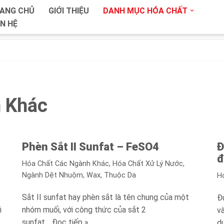
ANG CHỦ
GIỚI THIỆU
DANH MỤC HÓA CHẤT
ÊN HỆ
 Khác
Phèn Sắt II Sunfat – FeSO4
Đ
đ
Hóa Chất Các Ngành Khác
,
Hóa Chất Xử Lý Nước
,
Ngành Dệt Nhuộm, Wax, Thuộc Da
H
Sắt II sunfat hay phèn sắt là tên chung của một
Đ
i
nhóm muối, với công thức của sắt 2
v
sunfat…
Đọc tiếp »
d