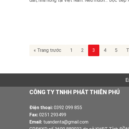
dân, nhà nông tại Việt Nam. Nếu muốn…
Đọc tiếp 
« Trang trước
1
2
3
4
5
T
E
CÔNG TY TNHH PHÁT THIÊN PHÚ
Điện thoại:
0392 099 855
Fax:
0251 293499
Email:
tuandenta@gmail.com