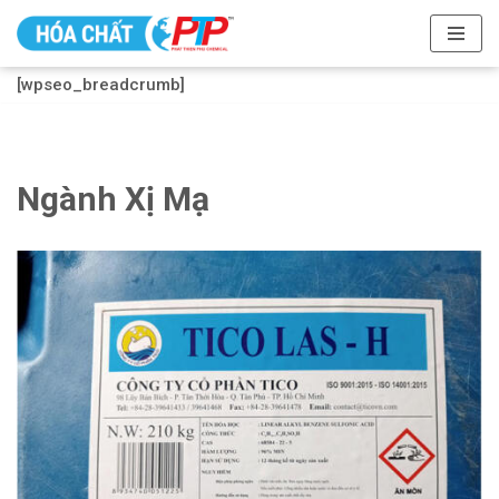
Chuyển
[wpseo_breadcrumb]
tới
nội
dung
Ngành Xị Mạ