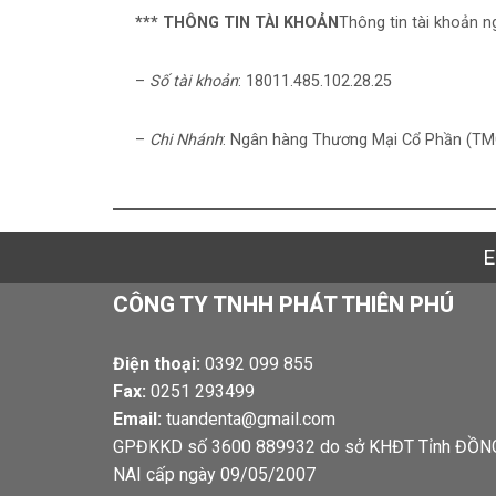
*** THÔNG TIN TÀI KHOẢN
Thông tin tài khoản 
–
Số tài khoản
: 18011.485.102.28.25
–
Chi Nhánh
: Ngân hàng Thương Mại Cổ Phần (TM
E
CÔNG TY TNHH PHÁT THIÊN PHÚ
Điện thoại:
0392 099 855
Fax:
0251 293499
Email:
tuandenta@gmail.com
GPĐKKD số 3600 889932 do sở KHĐT Tỉnh ĐỒN
NAI cấp ngày 09/05/2007