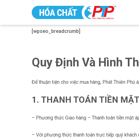
Chuyển
tới
[wpseo_breadcrumb]
nội
dung
Quy Định Và Hình T
Để thuận tiện cho việc mua hàng,
Phát Thiên Phú
á
1. THANH TOÁN TIỀN MẶ
– Phương thức Giao hàng – Thanh toán tiền mặt áp 
– Với phương thức thanh toán trực tiếp quý khách 