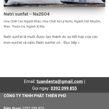
Natri sunfat – Na2SO4
Hóa Chất Các Ngành Khác
,
Hóa Chất Xử Lý Nước
,
Ngành Dệt Nhuộm,
Wax, Thuộc Da
,
Ngành Xị Mạ
Natri sunfat là muối được tạo thành do sự kết hợp của các
inon sunfat và natri, Natri sunfat có…
Đọc tiếp »
Email:
tuandenta@gmail.com
|
Gọi ngay:
0392 099 855
CÔNG TY TNHH PHÁT THIÊN PHÚ
Điện thoại:
0392 099 855