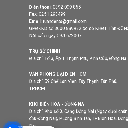
Điện thoại:
0392 099 855
Fax:
0251 293499
Email:
tuandenta@gmail.com
GPĐKKD số 3600 889932 do sở KHĐT Tỉnh ĐỒN
NAI cấp ngày 09/05/2007
TRỤ SỞ CHÍNH
Địa chỉ: Tổ 3, Ấp 1, Thạnh Phú, Vĩnh Cửu, Đồng Nai
VĂN PHÒNG ĐẠI DIỆN HCM
Địa chỉ: 59 Chế Lan Viên, Tây Thạnh, Tân Phú,
TP.HCM.
KHO BIÊN HÒA - ĐỒNG NAI
Địa chỉ: Kho số 3, Cảng Đồng Nai (Ngay dưới chân
cầu Đồng Nai), P.Long Bình Tân, TP.Biên Hòa, Đồn
Nai.