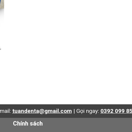
,
mail:
tuandenta@gmail.com
|
Gọi ngay:
0392 099 8
Chính sách