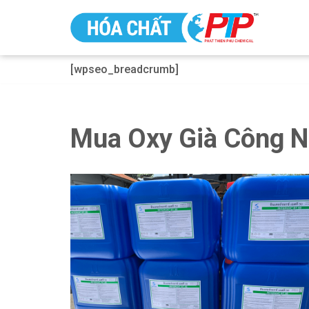
Chuyển
tới
[wpseo_breadcrumb]
nội
dung
Mua Oxy Già Công N