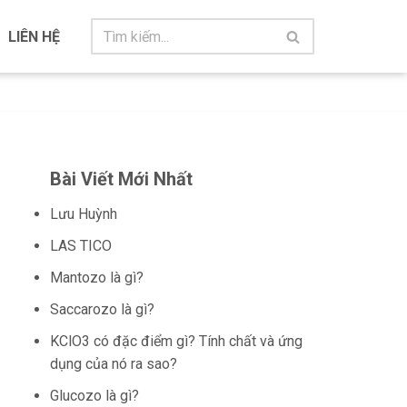
LIÊN HỆ
Bài Viết Mới Nhất
Lưu Huỳnh
LAS TICO
Mantozo là gì?
Saccarozo là gì?
KClO3 có đặc điểm gì? Tính chất và ứng
dụng của nó ra sao?
Glucozo là gì?