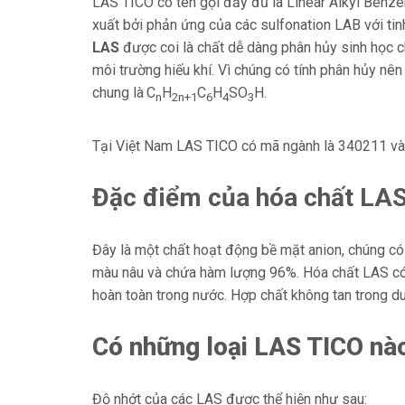
LAS TICO có tên gọi đầy đủ là Linear Alkyl Benzen
xuất bởi phản ứng của các sulfonation LAB với t
LAS
được coi là chất dễ dàng phân hủy sinh ho
môi trường hiếu khí. Vì chúng có tính phân hủy 
chung là
C
H
C
H
SO
H.
n
2n+1
6
4
3
Tại Việt Nam LAS TICO có mã ngành là 340211 và
Đặc điểm của hóa chất LA
Đây là một chất hoạt động bề mặt anion, chúng có dạ
màu nâu và chứa hàm lượng 96%. Hóa chất LAS có t
hoàn toàn trong nước. Hợp chất không tan trong du
Có những loại LAS TICO nà
Độ nhớt của các LAS được thể hiện như sau: