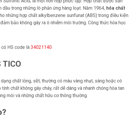
 Sulfonic Acid; là một hỗn hợp phức tạp. Hợp chất được sản
inh dầu trong những lò phản ứng hàng loạt. Năm 1964,
hóa chất
̣c cho những hợp chất alkylbenzene sunfunat (ABS) trong điều kiện
nên đảm bảo không gây ra ô nhiễm môi trường. Công thức hóa học
 có HS code là
34021140
S TICO
ng chất lỏng, sệt, thường có màu vàng nhạt, sáng hoặc có
ính chất không gây cháy, rất dễ dàng và nhanh chóng hòa tan
ng môi và những chất hữu cơ thông thường.
o?