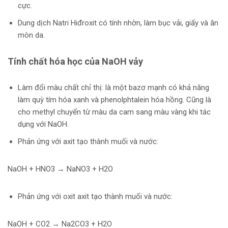
cực.
Dung dịch Natri Hiđroxit
có tính nhờn, làm bục vải, giấy và ăn
mòn da.
Tính chất hóa học của NaOH vảy
Làm đổi màu chất chỉ thị: là một bazơ mạnh có khả năng
làm quỳ tím hóa xanh và phenolphtalein hóa hồng. Cũng là
cho methyl chuyển từ màu da cam sang màu vàng khi tác
dụng với NaOH.
Phản ứng với axit tạo thành muối và nước:
NaOH + HNO3 → NaNO3 + H2O
Phản ứng với oxit axit tạo thành muối và nước:
NaOH + CO2 → Na2CO3 + H2O