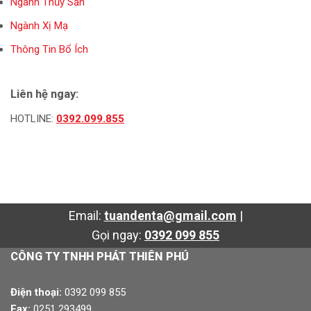
Ngành Thủy Sản
Ngành Xị Mạ
Thông Tin Bổ Ích
Liên hệ ngay:
HOTLINE:
0392.099.855
Email:
tuandenta@gmail.com
|
Gọi ngay:
0392 099 855
CÔNG TY TNHH PHÁT THIÊN PHÚ
Điện thoại:
0392 099 855
Fax:
0251 293499