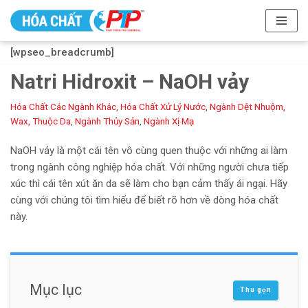
Chuyển
[wpseo_breadcrumb]
tới
nội
Natri Hidroxit – NaOH vảy
dung
Hóa Chất Các Ngành Khác
,
Hóa Chất Xử Lý Nước
,
Ngành Dệt Nhuộm,
Wax, Thuộc Da
,
Ngành Thủy Sản
,
Ngành Xị Mạ
NaOH vảy là một cái tên vô cùng quen thuộc với những ai làm
trong ngành công nghiệp hóa chất. Với những người chưa tiếp
xúc thì cái tên xút ăn da sẽ làm cho bạn cảm thấy ái ngại. Hãy
cùng với chúng tôi tìm hiểu để biết rõ hơn về dòng hóa chất
này.
Mục lục
Thu gọn