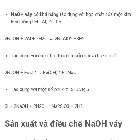
NaOH vảy
có khả năng tác dụng với hợp chất của một kim
loại lưỡng tính: Al, Zn, Sn…
2NaOH + 2Al + 2H2O → 2NaAlO2 +3H2
Tác dụng với muối tạo thành muối mới và bazo mới:
2NaOH + FeCl2 → Fe(OH)2 + 2NaCl
Tác dụng với một số phi kim: Si, C, P, S…
Si + 2NaOH + 2H2O → Na2SiO3 + 2H2
Sản xuất và điều chế NaOH vảy