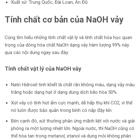
Xuất xứ: Trung Quốc, Đài Loan, Ấn Độ
Tính chất cơ bản của NaOH vảy
Cùng tìm hiểu những tính chất vật lý và tính chất hóa học quan
trọng của dòng hóa chất NaOH dạng vảy hàm lượng 99% này
qua các nội dung ngay sau đây:
Tính chất vật lý của NaOH vảy
Natri Hidroxit tinh khiết là chất rắn không màu, dạng vảy màu
trắng hoặc dạng hạt ở dạng dung dịch bão hòa 50%.
Xút vảy có tính hút ẩm cực mạnh, dễ hấp thụ khí CO2, vì thế
nó luôn được bảo quản trong bình có nắp đậy kín.
Bên cạnh đó, xút thường phản ứng mãnh liệt với nước và giải
phóng ra một lượng nhiệt lớn. Ngoài nước, thì NaOH cũng có
thể hòa tan trong metanol, etanol và dung môi không phân