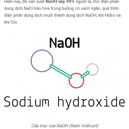
Hiện nay, để sản xuất
NaOH vảy 99%
người ta cho điện phân
dung dịch NaCl bão hòa trong buồng có vách ngăn, quá trình
điện phân dung dịch muối thành dung dịch NaOH, khí Hiđro và
khí Clo.
Cấu trúc của NaOH (Natri Hiđroxit)