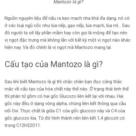
Mantozo là gì?
Nguồn nguyên liệu để nấu ra kẹo mạch nha khá đa dạng, nó có
ở các loại ngũ cốc như lúa nếp, gạo nếp, lúa mạch, lúa mì… Sau
đó người ta sẽ lấy phần mầm hay còn gọi là mộng để tạo nên
vị ngọt đặc trưng mà không lẫn với bất kỳ một vị ngọt nào khác
hiện nay. Và đó chính là vị ngọt mà Mantozo mang lại.
Cấu tạo của Mantozo là gì?
Sau khi biết Mantozo là gì thì chắc chắn bạn đọc cũng thắc
mắc về cấu tạo của hóa chất này thế nào. Ở trạng thái tinh thể
thì phân tử gồm có hai gốc Glucozo liên kết lại với nhau. Hai
gốc này đều ở dạng vòng alpha, chúng liên kết thông qua cầu
nối Oxi. Thực chất là giữa C1 của gốc glucozo này và C4 của
gốc glucozo kia. Từ đó hình thành nên liên kết 1,4 glicozit có
trong C12H22O11.