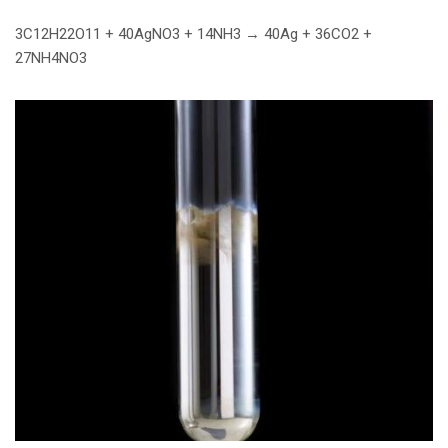
3C12H22O11 + 40AgNO3 + 14NH3 → 40Ag + 36CO2 +
27NH4NO3