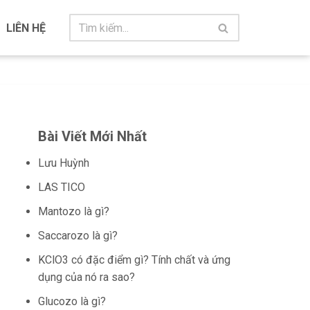
LIÊN HỆ
Bài Viết Mới Nhất
Lưu Huỳnh
LAS TICO
Mantozo là gì?
Saccarozo là gì?
KClO3 có đặc điểm gì? Tính chất và ứng
dụng của nó ra sao?
Glucozo là gì?